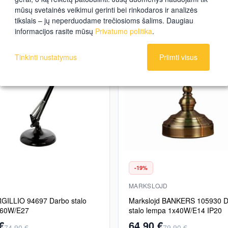
mūsų svetainės veikimui gerinti bei rinkodaros ir analizės
tikslais – jų neperduodame trečiosioms šalims. Daugiau
informacijos rasite mūsų
Privatumo politika
.
Tinkinti nustatymus
Priimti visus
-19%
MARKSLOJD
GILLIO 94697 Darbo stalo
Markslojd BANKERS 105930 D
x60W/E27
stalo lempa 1x40W/E14 IP20
€
64,90 €
74,90 €
79,90 €