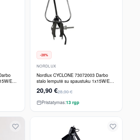
-28%
NORDLUX
Darbo
Nordlux CYCLONE 73072003 Darbo
x15W/E14
stalo lemputė su spaustuku 1x15W/E14
IP20
20,90 €
28,90 €
Pristatymas:
13 rgp