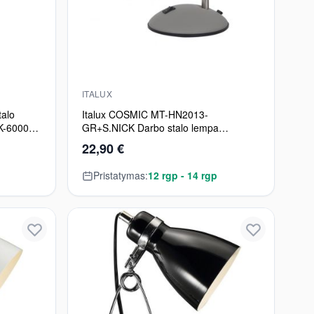
ITALUX
alo
Italux COSMIC MT-HN2013-
K-6000K
GR+S.NICK Darbo stalo lempa
1x60W/E27
22,90 €
Pristatymas:
12 rgp - 14 rgp