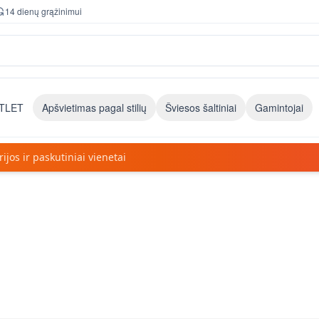
14 dienų grąžinimui
TLET
Apšvietimas pagal stilių
Šviesos šaltiniai
Gamintojai
jos ir paskutiniai vienetai