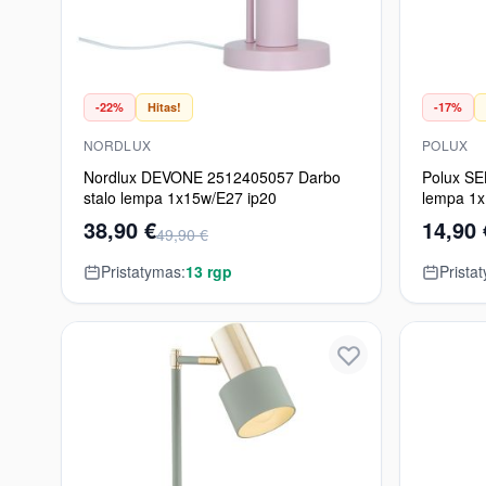
-22%
Hitas!
-17%
NORDLUX
POLUX
Nordlux DEVONE 2512405057 Darbo
Polux SE
stalo lempa 1x15w/E27 ip20
lempa 1
330lm IP
38,90 €
14,90 
49,90 €
Pristatymas:
13 rgp
Prista