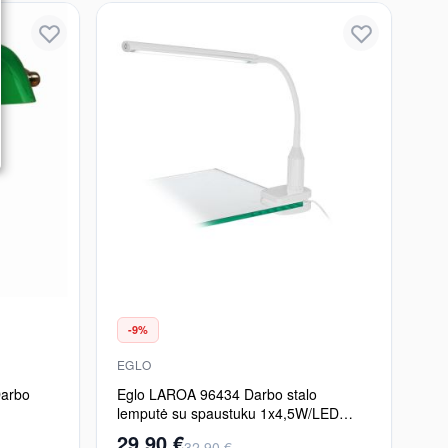
-9%
EGLO
arbo
Eglo LAROA 96434 Darbo stalo
lemputė su spaustuku 1x4,5W/LED
550LM
29,90 €
32,90 €