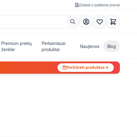
Didelė ir patikima įmonė
Premium prekių
Perkamiausi
Naujienos
Blog
ženklai
produktai
Peržiūrėti produktus