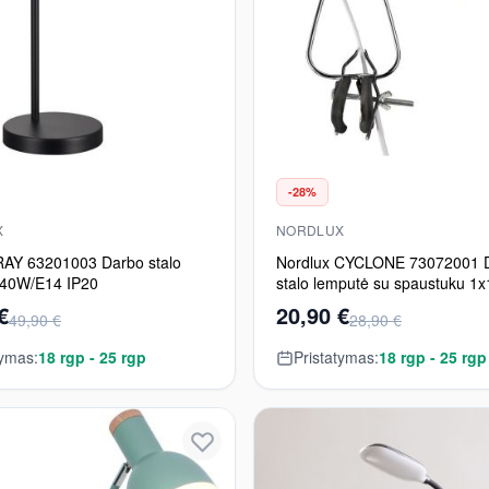
-28%
X
NORDLUX
RAY 63201003 Darbo stalo
Nordlux CYCLONE 73072001 
x40W/E14 IP20
stalo lemputė su spaustuku 1
IP20
€
20,90 €
49,90 €
28,90 €
tymas:
18 rgp - 25 rgp
Pristatymas:
18 rgp - 25 rgp