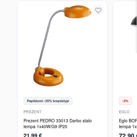
Papildomi -25% krepšelyje
-3%
PREZENT
EGLO
Prezent PEDRO 33013 Darbo stalo
Eglo BOR
lempa 1x40W/G9 IP20
lempa 1
72,90 
21,99 €