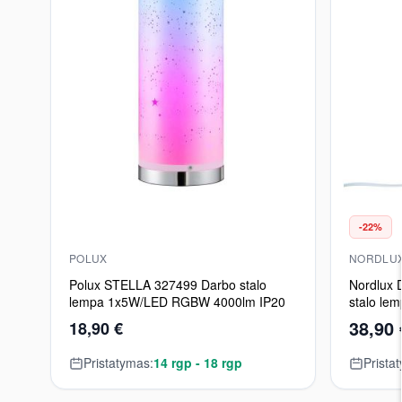
-22%
POLUX
NORDLU
Polux STELLA 327499 Darbo stalo
Nordlux
lempa 1x5W/LED RGBW 4000lm IP20
stalo le
38,90 
18,90 €
Pristatymas:
14 rgp - 18 rgp
Prista