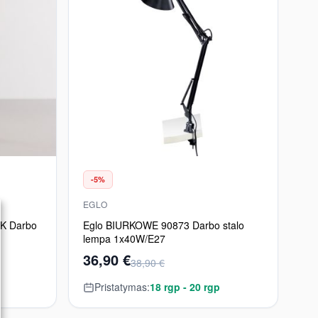
-5%
EGLO
K Darbo
Eglo BIURKOWE 90873 Darbo stalo
lempa 1x40W/E27
36,90 €
38,90 €
Pristatymas:
18 rgp - 20 rgp