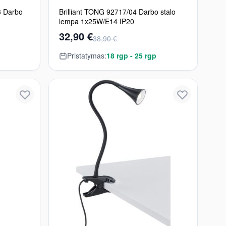
 Darbo
Brilliant TONG 92717/04 Darbo stalo
lempa 1x25W/E14 IP20
32,90 €
38,90 €
Pristatymas:
18 rgp - 25 rgp