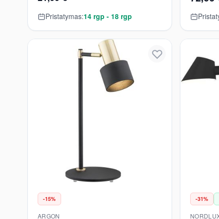
Pristatymas:
14 rgp - 18 rgp
Prista
-15%
-31%
ARGON
NORDLU