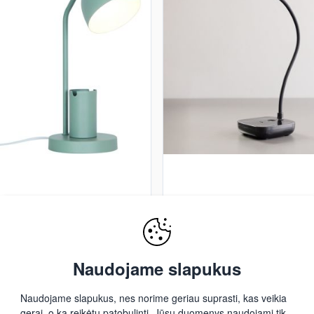
X
ZUMA LINE
 DEVONE 2512405023 Darbo
Zuma Line BIURKOWA 1961-B
mpa 1x15w/E27 ip20
stalo lempa 1x7W/LED
3000/4500/6000k 182lm
€
4,90 €
49,90 €
Naudojame slapukus
tymas:
13 rgp
Pristatymas:
13 rgp
Naudojame slapukus, nes norime geriau suprasti, kas veikia
gerai, o ką reikėtų patobulinti. Jūsų duomenys naudojami tik