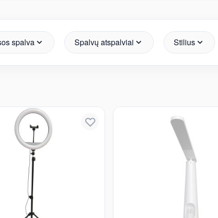
sos spalva
sos spalva
Spalvų atspalviai
Spalvų atspalviai
Stilius
Stilius
Kaina
Rodyti daugiau