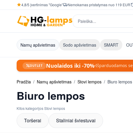
4,8/5 įvertinimas "Google"
Nemokamas pristatymas nuo 119 EUR
Skip to Content
Ieškoti
Namų apšvietimas
Sodo apšvietimas
SMART
OU
Nuolaidos iki -70%
Išparduodamos seri
OUTLET
Pradžia
/
Namų apšvietimas
/
Stovi lempos
/
Biuro lempos
Biuro lempos
Kitos kategorijos Stovi lempos
Toršerai
Staliniai šviestuvai