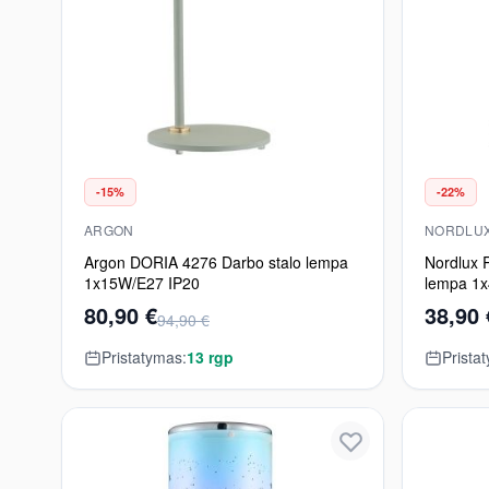
-15%
-22%
ARGON
NORDLU
Argon DORIA 4276 Darbo stalo lempa
Nordlux 
1x15W/E27 IP20
lempa 1
80,90 €
38,90 
94,90 €
Pristatymas:
13 rgp
Prista