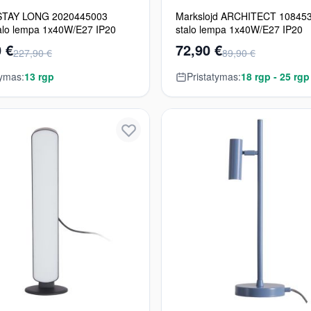
 STAY LONG 2020445003
Markslojd ARCHITECT 108453
alo lempa 1x40W/E27 IP20
stalo lempa 1x40W/E27 IP20
 €
72,90 €
227,90 €
89,90 €
tymas:
13 rgp
Pristatymas:
18 rgp - 25 rgp