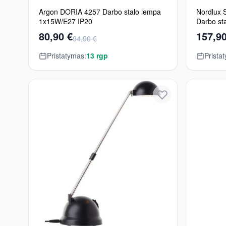
Argon DORIA 4257 Darbo stalo lempa
Nordlux
1x15W/E27 IP20
Darbo st
80,90 €
157,90
94,90 €
Pristatymas:
13 rgp
Prista