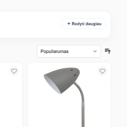
Rodyti daugiau
Apdailos medžiaga
Lemputės lizdas