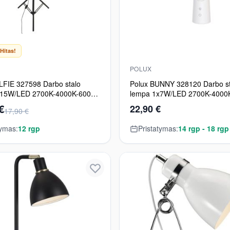
Hitas!
POLUX
LFIE 327598 Darbo stalo
Polux BUNNY 328120 Darbo st
x15W/LED 2700K-4000K-6000K
lempa 1x7W/LED 2700K-4000
20
380lm IP20
€
22,90 €
17,90 €
tymas:
12 rgp
Pristatymas:
14 rgp - 18 rgp