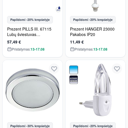
Papildomi -20% krepšelyje
Papildomi -20% krepšelyje
Prezent PILLS III. 67115
Prezent HANGER 23000
Lubų šviestuvas
Pakabos IP20
2x60W/E27 IP44
57,49 €
11,49 €
Pristatymas:
13-17.08
Pristatymas:
13-17.08
Papildomi -30% krepšelyje
Papildomi -20% krepšelyje