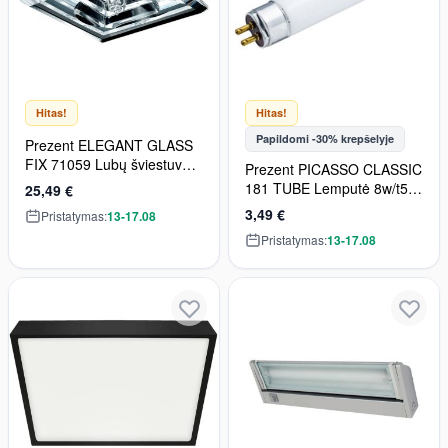
Hitas!
Hitas!
Papildomi -30% krepšelyje
Prezent ELEGANT GLASS
FIX 71059 Lubų šviestuvas
Prezent PICASSO CLASSIC
1x33W/G9 IP20
181 TUBE Lemputė 8w/t5
25,49 €
2700k
3,49 €
Pristatymas:
13-17.08
Pristatymas:
13-17.08