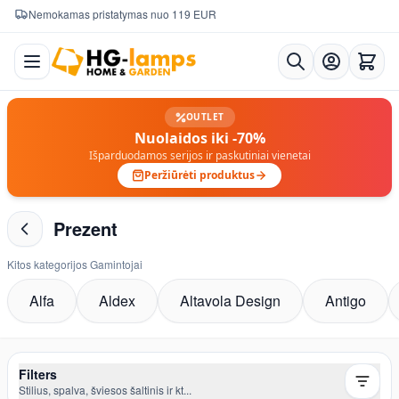
Nemokamas pristatymas nuo 119 EUR
Skip to Content
OUTLET
Nuolaidos iki -70%
Išparduodamos serijos ir paskutiniai vienetai
Peržiūrėti produktus
Prezent
Kitos kategorijos Gamintojai
Alfa
Aldex
Altavola Design
Antigo
Filters
Stilius, spalva, šviesos šaltinis ir kt...