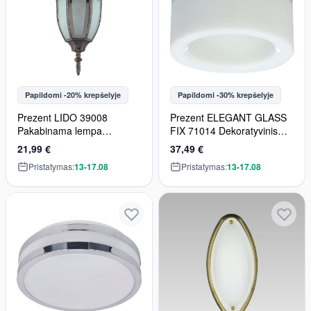
Papildomi -20% krepšelyje
Papildomi -30% krepšelyje
Prezent LIDO 39008
Prezent ELEGANT GLASS
Pakabinama lempa
FIX 71014 Dekoratyvinis
1x60W/E27 IP33
įmontuojamas apšvietimas
21,99 €
37,49 €
1x40W/G9 IP20
Pristatymas:
13-17.08
Pristatymas:
13-17.08