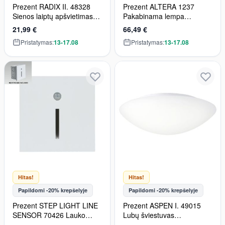
Prezent RADIX II. 48328
Prezent ALTERA 1237
Sienos laiptų apšvietimas
Pakabinama lempa
1x1.6W/LED 80lm IP65
1x60W/E27 IP20
21,99 €
66,49 €
Pristatymas:
13-17.08
Pristatymas:
13-17.08
Hitas!
Hitas!
Papildomi -20% krepšelyje
Papildomi -20% krepšelyje
Prezent STEP LIGHT LINE
Prezent ASPEN I. 49015
SENSOR 70426 Lauko
Lubų šviestuvas
laiptų įmontuojama
3x60W/E27 IP44