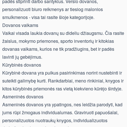
padės stiprinti darbo santykius. Verslo dovanos,
personalizuoti biuro reikmenys ar tiesiog malonios
smulkmenos - visa tai rasite šioje kategorijoje.
Dovanos vaikams
Vaikai visada laukia dovanų su dideliu džiaugsmu. Čia rasite
žaislus, mokymo priemones, sporto inventorių ir kitokias
dovanas vaikams, kurios ne tik pradžiugins, bet ir padės
lavinti jų gebėjimus.
Kūrybinės dovanos
Kūrybinė dovana yra puikus pasirinkimas norint nustebinti ir
suteikti galimybę kurti. Rankdarbiai, meno rinkiniai, knygos ir
kitos kūrybinės priemonės ras vietą kiekvieno kūrėjo širdyje.
Asmeninės dovanos
Asmeninės dovanos yra ypatingos, nes leidžia parodyti, kad
jums rūpi žmogaus individualumas. Graviruoti papuošalai,
personalizuotos nuotraukų knygos, individualizuotos