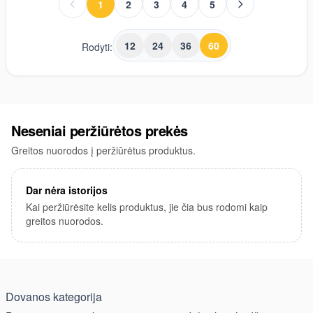
1
2
3
4
5
You're currently reading page
Page
Page
Page
Page
12
24
36
60
Rodyti:
Neseniai peržiūrėtos prekės
Greitos nuorodos į peržiūrėtus produktus.
Dar nėra istorijos
Kai peržiūrėsite kelis produktus, jie čia bus rodomi kaip
greitos nuorodos.
Dovanos kategorija