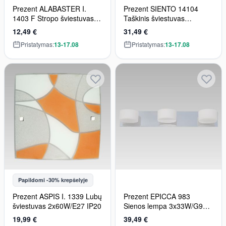
Prezent ALABASTER I.
Prezent SIENTO 14104
1403 F Stropo šviestuvas
Taškinis šviestuvas
2x60w/e27
2x40w/e14 ip20
12,49 €
31,49 €
Pristatymas:
13-17.08
Pristatymas:
13-17.08
Papildomi -30% krepšelyje
Prezent ASPIS I. 1339 Lubų
Prezent EPICCA 983
šviestuvas 2x60W/E27 IP20
Sienos lempa 3x33W/G9
IP20
19,99 €
39,49 €