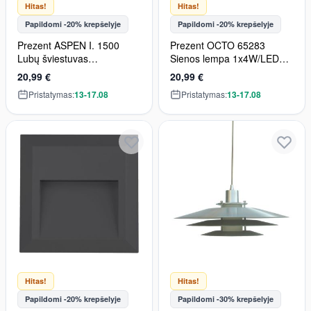
Hitas!
Hitas!
Papildomi -20% krepšelyje
Papildomi -20% krepšelyje
Prezent ASPEN I. 1500
Prezent OCTO 65283
Lubų šviestuvas
Sienos lempa 1x4W/LED
1x60W/E27 IP44
100lm IP44
20,99 €
20,99 €
Pristatymas:
13-17.08
Pristatymas:
13-17.08
Hitas!
Hitas!
Papildomi -20% krepšelyje
Papildomi -30% krepšelyje