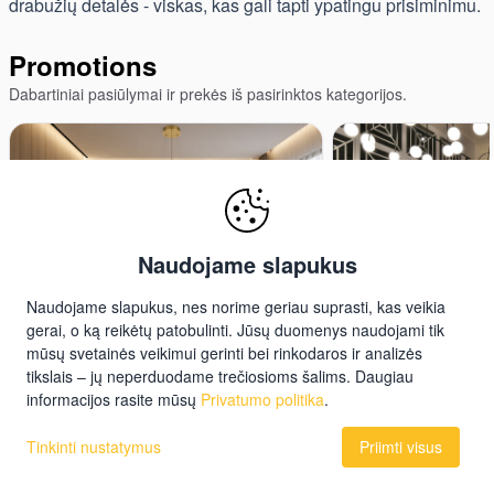
drabužių detalės - viskas, kas gali tapti ypatingu prisiminimu.
Promotions
Dabartiniai pasiūlymai ir prekės iš pasirinktos kategorijos.
Naudojame slapukus
Naudojame slapukus, nes norime geriau suprasti, kas veikia
gerai, o ką reikėtų patobulinti. Jūsų duomenys naudojami tik
10–30% nuolaidos atrinktiems
Novolux akcija: 
mūsų svetainės veikimui gerinti bei rinkodaros ir analizės
PREZENT šviestuvams
premium apšviet
tikslais – jų neperduodame trečiosioms šalims. Daugiau
architektūriniams
informacijos rasite mūsų
Privatumo politika
.
PREZENT akcija 10–30% nuolaidos
2026 m. rugpjūčio
atrinktiems PREZENT šviestuvams
Novolux akcija Prof
Tinkinti nustatymus
Priimti visus
Pasirinkite šviestuvus, kurie sukurs
apšvietimas patrauk
ypatingą atmosferą interjere ir kartu