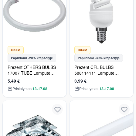
Hitas!
Hitas!
Papildomi -20% krepšelyje
Papildomi -30% krepšelyje
Prezent OTHERS BULBS
Prezent CFL BULBS
17007 TUBE Lemputė
588114111 Lemputė
28w/t5
11w/e14 2700k 584lm
5,49 €
3,99 €
Pristatymas:
13-17.08
Pristatymas:
13-17.08