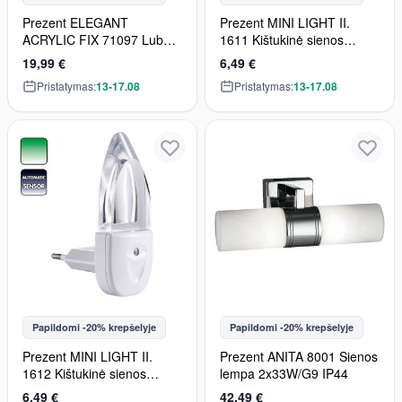
Prezent ELEGANT
Prezent MINI LIGHT II.
ACRYLIC FIX 71097 Lubų
1611 Kištukinė sienos
šviestuvas 1x5W/LED
lempa 1x0.3W/LED IP20
19,99 €
6,49 €
600lm IP20
Pristatymas:
13-17.08
Pristatymas:
13-17.08
Papildomi -20% krepšelyje
Papildomi -20% krepšelyje
Prezent MINI LIGHT II.
Prezent ANITA 8001 Sienos
1612 Kištukinė sienos
lempa 2x33W/G9 IP44
lempa 1x0.3W/LED IP20
6,49 €
42,49 €