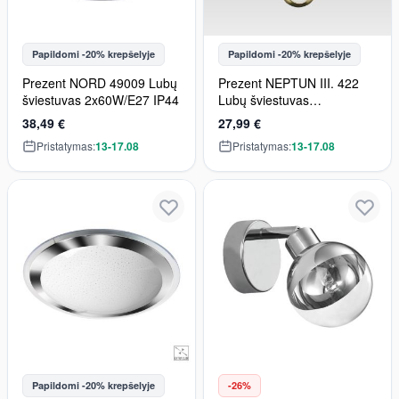
Papildomi -20% krepšelyje
Papildomi -20% krepšelyje
Prezent NORD 49009 Lubų
Prezent NEPTUN III. 422
šviestuvas 2x60W/E27 IP44
Lubų šviestuvas
1x60W/E14 IP44
38,49 €
27,99 €
Pristatymas:
13-17.08
Pristatymas:
13-17.08
Papildomi -20% krepšelyje
-26%