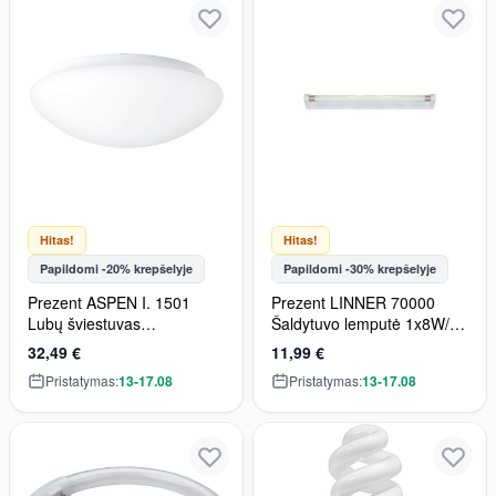
Hitas!
Hitas!
Papildomi -20% krepšelyje
Papildomi -30% krepšelyje
Prezent ASPEN I. 1501
Prezent LINNER 70000
Lubų šviestuvas
Šaldytuvo lemputė 1x8W/T5
2x60W/E27 IP44
350lm IP20
32,49 €
11,99 €
Pristatymas:
13-17.08
Pristatymas:
13-17.08