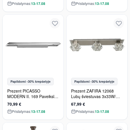
Pristatymas:
13-17.08
Pristatymas:
13-17.08
Papildomi -30% krepšelyje
Papildomi -30% krepšelyje
Prezent PICASSO
Prezent ZAFIRA 12068
MODERN II. 169 Paveikslų
Lubų šviestuvas 3x33W/G9
lemputė 1x13W/T5 1030lm
IP20
70,99 €
67,99 €
IP20
Pristatymas:
13-17.08
Pristatymas:
13-17.08