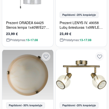
Papildomi -20% krepšelyje
Prezent ORADEA 64425
Prezent LENYS IV. 49058
Sienos lempa 1x40W/E27
Lubų šviestuvas 1x9W/LED
IP20
810lm IP20
23,99 €
23,49 €
Pristatymas:
13-17.08
Pristatymas:
13-17.08
Papildomi -30% krepšelyje
Papildomi -20% krepšelyje