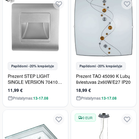
Papildomi -20% krepšelyje
Papildomi -20% krepšelyje
Prezent STEP LIGHT
Prezent TAO 45090 K Lubų
SINGLE VERSION 70410
šviestuvas 2x60W/E27 IP20
Lauko laiptų įmontuojama
11,99 €
18,99 €
švieslentė 1x1W/LED 95lm
Pristatymas:
13-17.08
Pristatymas:
13-17.08
IP20
0 EUR