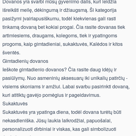
Dovanos yra svarbi mūsų gyvenimo dalis, kuri leidžia
išreikšti meilę, dėkingumą ir džiaugsmą. Ši kategorija
pasižymi įvairiapusiškumu, todėl kiekvienas gali rasti
tinkamą dovaną bet kokiai progai. Čia rasite dovanas tiek
artimiesiems, draugams, kolegoms, tiek ir ypatingoms
progoms, kaip gimtadieniai, sukaktuvės, Kalėdos ir kitos
šventės.
Gimtadienių dovanos
Ieškote gimtadienio dovanos? Čia rasite daug idėjų ir
pasiūlymų. Nuo asmeninių aksesuarų iki unikalių patirčių -
visiems skoniams ir amžiui. Labai svarbu pasirinkti dovaną,
kuri atitiktų gavėjo pomėgius ir pageidavimus.
Sukaktuvės
Sukaktuvės yra ypatinga diena, todėl dovana turėtų būti
nekasdieniška. Jūsų laukia laikrodžiai, papuošalai,
personalizuoti dirbiniai ir viskas, kas gali simbolizuoti