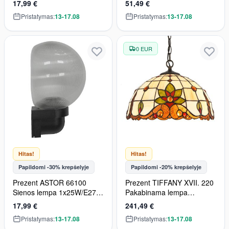
17,99 €
51,49 €
švieslentė 1x1W/LED 20lm
Pristatymas:
13-17.08
Pristatymas:
13-17.08
IP20
0 EUR
Hitas!
Hitas!
Papildomi -30% krepšelyje
Papildomi -20% krepšelyje
Prezent ASTOR 66100
Prezent TIFFANY XVII. 220
Sienos lempa 1x25W/E27
Pakabinama lempa
IP44
2x60W/E27 IP20
17,99 €
241,49 €
Pristatymas:
13-17.08
Pristatymas:
13-17.08