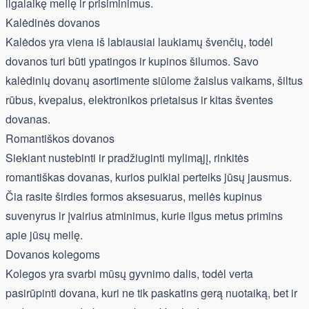
ilgalaikę meilę ir prisiminimus.
Kalėdinės dovanos
Kalėdos yra viena iš labiausiai laukiamų švenčių, todėl
dovanos turi būti ypatingos ir kupinos šilumos. Savo
kalėdinių dovanų asortimente siūlome žaislus vaikams, šiltus
rūbus, kvepalus, elektronikos prietaisus ir kitas šventes
dovanas.
Romantiškos dovanos
Siekiant nustebinti ir pradžiuginti mylimąjį, rinkitės
romantiškas dovanas, kurios puikiai perteiks jūsų jausmus.
Čia rasite širdies formos aksesuarus, meilės kupinus
suvenyrus ir įvairius atminimus, kurie ilgus metus primins
apie jūsų meilę.
Dovanos kolegoms
Kolegos yra svarbi mūsų gyvnimo dalis, todėl verta
pasirūpinti dovana, kuri ne tik paskatins gerą nuotaiką, bet ir