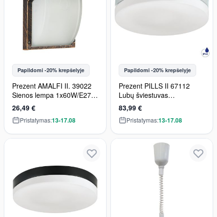
Papildomi -20% krepšelyje
Papildomi -20% krepšelyje
Prezent AMALFI II. 39022
Prezent PILLS II 67112
Sienos lempa 1x60W/E27
Lubų šviestuvas
IP44
3x60W/E27 IP44
26,49 €
83,99 €
Pristatymas:
13-17.08
Pristatymas:
13-17.08