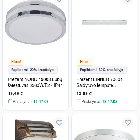
Hitas!
Hitas!
Papildomi -20% krepšelyje
Papildomi -30% krepšelyje
Prezent NORD 49008 Lubų
Prezent LINNER 70001
šviestuvas 2x60W/E27 IP44
Šaldytuvo lemputė
1x14W/T5 775lm IP20
49,49 €
13,99 €
Pristatymas:
13-17.08
Pristatymas:
13-17.08