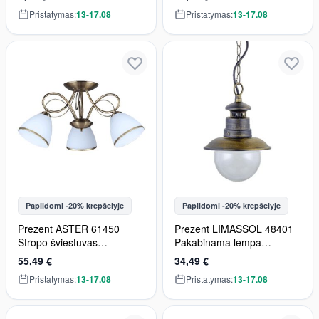
Pristatymas:
13-17.08
Pristatymas:
13-17.08
Papildomi -20% krepšelyje
Papildomi -20% krepšelyje
Prezent ASTER 61450
Prezent LIMASSOL 48401
Stropo šviestuvas
Pakabinama lempa
3x60W/E27 IP20
1x40W/E27 IP44
55,49 €
34,49 €
Pristatymas:
13-17.08
Pristatymas:
13-17.08