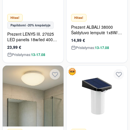
Hitas!
Hitas!
Papildomi -20% krepšelyje
Prezent ALBALI 38000
Šaldytuvo lemputė 1x8W/T5
Prezent LENYS III. 27025
350lm IP20
LED panelis 18w/led 4000k
14,99 €
1800/1400lm ip20_ip44
23,99 €
Pristatymas:
13-17.08
Pristatymas:
13-17.08