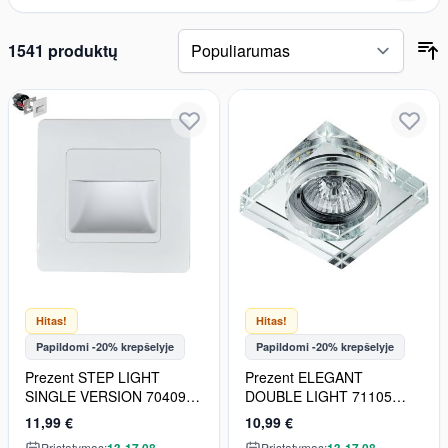
Pereiti prie prekių sąrašo
1541 produktų
Hitas!
Hitas!
Papildomi -20% krepšelyje
Papildomi -20% krepšelyje
Prezent STEP LIGHT
Prezent ELEGANT
SINGLE VERSION 70409
DOUBLE LIGHT 71105
Lauko laiptų įmontuojama
Įmontuojamas apšvietimas
11,99 €
10,99 €
švieslentė 1x1W/LED 95lm
1x50W/GU10|1x3W/LED
Pristatymas:
Pristatymas: