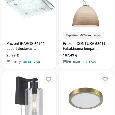
Papildomi -30% krepšelyje
Prezent IKAROS 65102
Prezent CONTURA 68011
Lubų šviestuvas
Pakabinama lempa
3x60W/E27 IP20
1x100W/E27 IP20
25,99 €
167,49 €
Pristatymas:
13-17.08
Pristatymas:
13-17.08