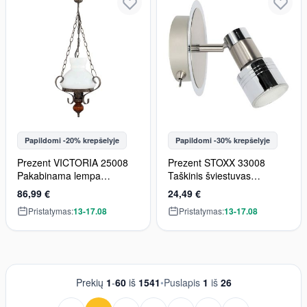
Papildomi -20% krepšelyje
Papildomi -30% krepšelyje
Prezent VICTORIA 25008
Prezent STOXX 33008
Pakabinama lempa
Taškinis šviestuvas
1x60W/E27 IP20
1x9W/GU10 IP20
86,99 €
24,49 €
Pristatymas:
13-17.08
Pristatymas:
13-17.08
Prekių
1
-
60
iš
1541
•
Puslapis
1
iš
26