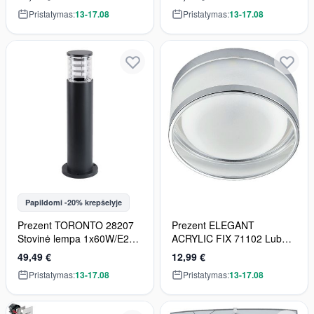
Pristatymas:
13-17.08
Pristatymas:
13-17.08
Papildomi -20% krepšelyje
Prezent TORONTO 28207
Prezent ELEGANT
Stovinė lempa 1x60W/E27
ACRYLIC FIX 71102 Lubų
IP44
šviestuvas 1x5W/LED
49,49 €
12,99 €
600lm IP20
Pristatymas:
13-17.08
Pristatymas:
13-17.08