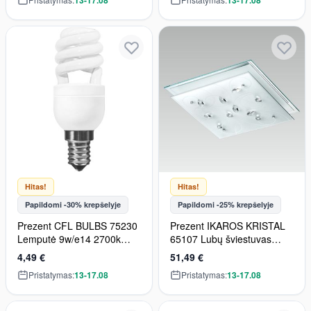
13-17.08
13-17.08
IP20
380lm IP20
Hitas!
Hitas!
Papildomi -30% krepšelyje
Papildomi -25% krepšelyje
Prezent CFL BULBS 75230
Prezent IKAROS KRISTAL
Lemputė 9w/e14 2700k
65107 Lubų šviestuvas
405lm
3x60W/E27 IP20
4,49 €
51,49 €
Pristatymas:
13-17.08
Pristatymas:
13-17.08