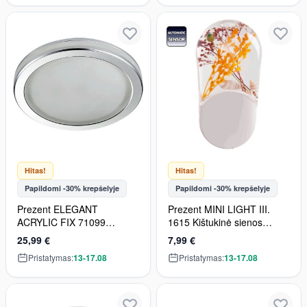
Hitas!
Hitas!
Papildomi -30% krepšelyje
Papildomi -30% krepšelyje
Prezent ELEGANT
Prezent MINI LIGHT III.
ACRYLIC FIX 71099
1615 Kištukinė sienos
Įmontuojamas apšvietimas
lempa 1x1W/LED 55lm IP20
25,99 €
7,99 €
1x11W/LED 1300lm IP20
Pristatymas:
13-17.08
Pristatymas:
13-17.08