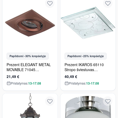
Papildomi -30% krepšelyje
Papildomi -25% krepšelyje
Prezent ELEGANT METAL
Prezent IKAROS 65110
MOVABLE 71045
Stropo šviestuvas
Įmontuojamas apšvietimas
3x60w/e27 ip21
21,49 €
40,49 €
1x50W/GU10 IP20
Pristatymas:
13-17.08
Pristatymas:
13-17.08