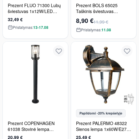
Prezent FLUO 71300 Lubų
Prezent BOLS 65025
šviestuvas 1x12W/LED
Taškinis šviestuvas
850lm IP20
1x33W/G9 IP20
8,90 €
32,49 €
11,99 €
Pristatymas:
13-17.08
Pristatymas:
11.08
Papildomi -20% krepšelyje
Prezent COPENHAGEN
Prezent PALERMO 48322
61038 Stovinė lempa
Sienos lempa 1x60W/E27
1x40W/E27 IP44
IP44
20,99 €
25,49 €